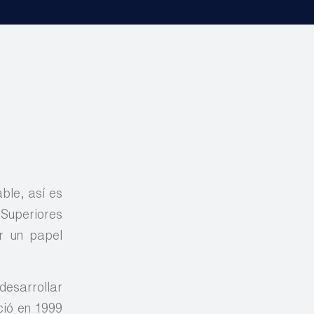
able, así es
 Superiores
ar un papel
desarrollar
ació en 1999