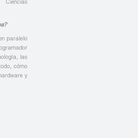
iencias
ea?
en paralelo
ogramador
ología, las
 todo, cómo
 hardware y