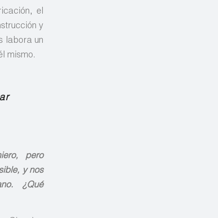
icación, el
strucción y
as labora un
él mismo.
ar
iero, pero
ible, y nos
ano. ¿Qué