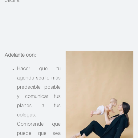
oficina.
Adelante con:
Hacer que tu
agenda sea lo más
predecible posible
y comunicar tus
planes a tus
colegas.
Comprende que
puede que sea