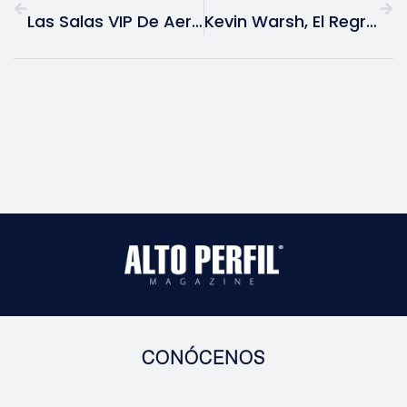
Las Salas VIP De Aeropuerto Mejor Calificadas Del Mundo Este 2026
Kevin Warsh, El Regreso Del Halcón Pragmático Que Busca Redefinir La Reserva Federal
CONÓCENOS