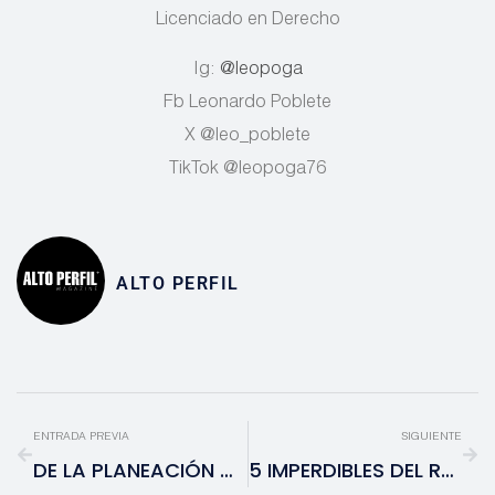
Licenciado en Derecho
Ig:
@leopoga
Fb Leonardo Poblete
X @leo_poblete
TikTok @leopoga76
ALTO PERFIL
ENTRADA PREVIA
SIGUIENTE
DE LA PLANEACIÓN A LA EJECUCIÓN: CÓMO IMPLEMENTAR EXITOSAMENTE LOS PROYECTOS EMPRESARIALES
5 IMPERDIBLES DEL RODEO DE DENVER