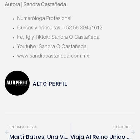
Autora |
Sandra Castañeda
Numeróloga Profesional
Cursos y consultas: +52 55 30451612
Fc, Ig y Tiktok: Sandra O Castañeda
Youtube: Sandra O Castañeda
www.sandracastaneda.com.mx
ALTO PERFIL
ENTRADA PREVIA
SIGUIENTE
Martí Batres, Una Vida Al Servicio De La Gente
Viaja Al Reino Unido Sin Salir De La CDMX En One £ Pound