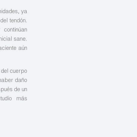
midades, ya
del tendón.
 continúan
icial sane.
aciente aún
e del cuerpo
 haber daño
spués de un
studio más