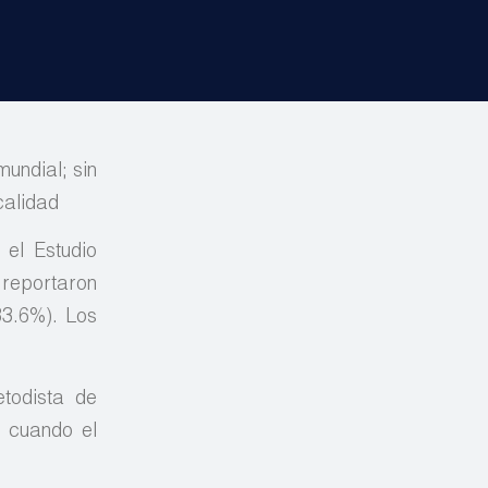
undial; sin
calidad
 el Estudio
 reportaron
33.6%). Los
etodista de
, cuando el