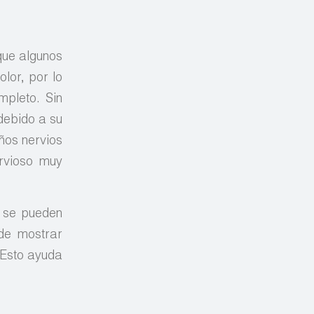
que algunos
lor, por lo
mpleto. Sin
debido a su
ños nervios
ervioso muy
y se pueden
de mostrar
 Esto ayuda