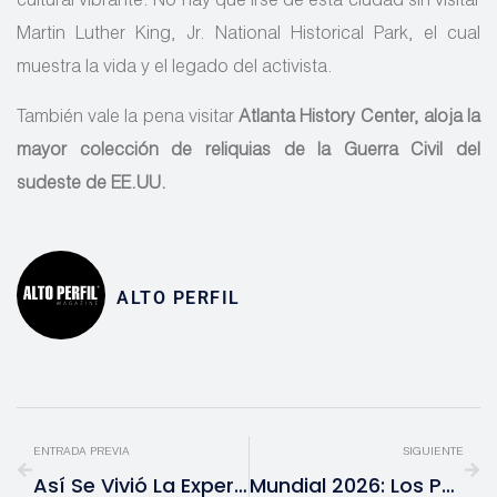
cultural vibrante. No hay que irse de esta ciudad sin visitar
Martin Luther King, Jr. National Historical Park, el cual
muestra la vida y el legado del activista.
También vale la pena visitar
Atlanta History Center, aloja la
mayor colección de reliquias de la Guerra Civil del
sudeste de EE.UU.
ALTO PERFIL
ENTRADA PREVIA
SIGUIENTE
Así Se Vivió La Experiencia Exclusiva De Airbnb Con Hugo Sánchez Que Inauguró La Temporada Mundialista
Mundial 2026: Los Pequeños Comercios Podrían Captar Hasta 14% De La Derrama Económica