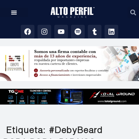
Etiqueta:
#DebyBeard