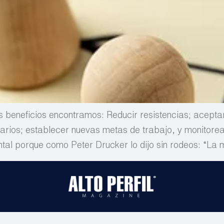
us beneficios encontramos: Reducir resistencias; acepta
arios; establecer nuevas metas de trabajo, y monitore
tal porque como Peter Drucker lo dijo sin rodeos: “La