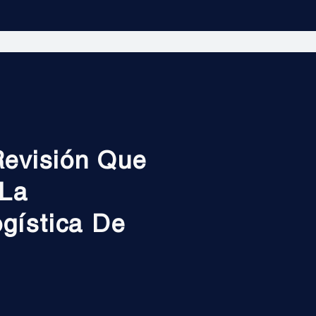
evisión Que
 La
gística De