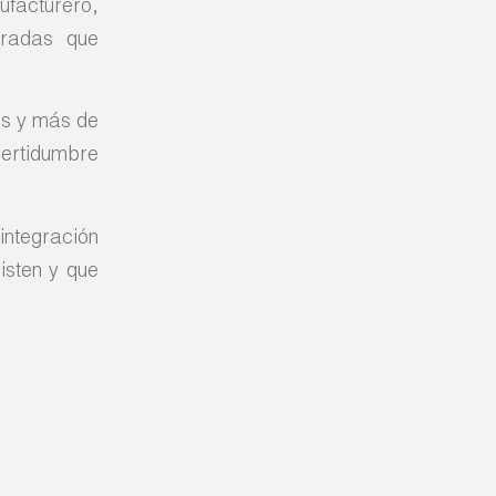
facturero,
gradas que
os y más de
ertidumbre
integración
isten y que