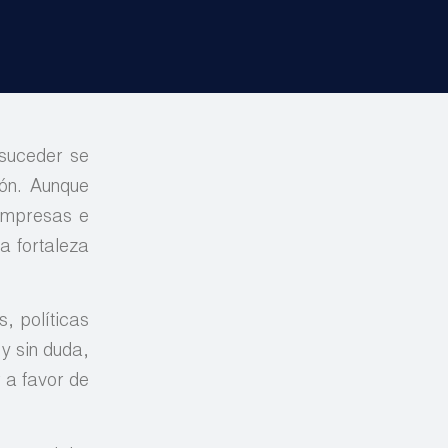
 suceder se
ón. Aunque
 empresas e
a fortaleza
, políticas
y sin duda,
 a favor de