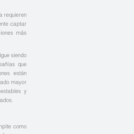
a requieren
ente captar
ciones más
sigue siendo
pañías que
ones están
brado mayor
estables y
cados.
ompite como