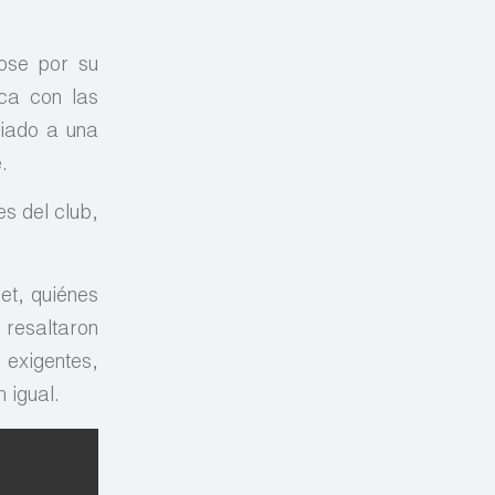
dose por su
ica con las
giado a una
.
es del club,
et, quiénes
 resaltaron
 exigentes,
 igual.