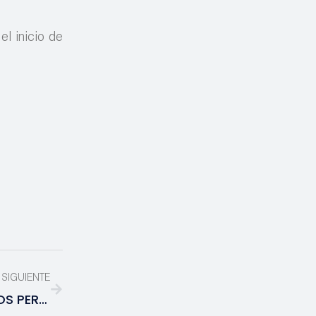
l inicio de
SIGUIENTE
PÓNLE PLAY… NUEVA MÚSICA DE ALTOS PERFILES