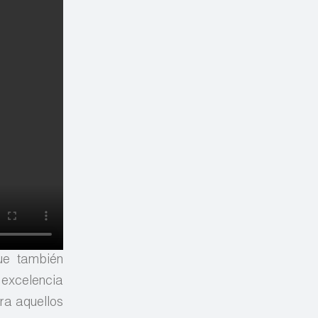
ue también
 excelencia
ara aquellos