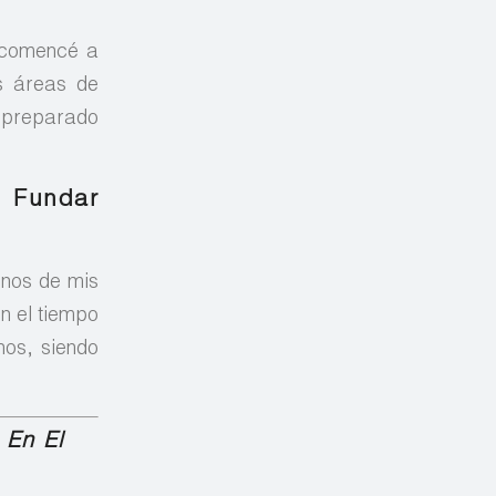
y comencé a
es áreas de
e preparado
l Fundar
unos de mis
n el tiempo
nos, siendo
 En El