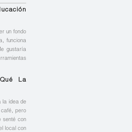
ducación
er un fondo
a, funciona
e gustaría
erramientas
 Qué La
 la idea de
 café, pero
 senté con
el local con