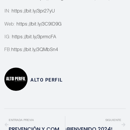
IN:
https://bit.ly/3pr27yU
Web:
https://bit.ly/3C9ID9G
IG:
https://bit.ly/3prmcFA
FB:
https://bit.ly/3QMbSn4
ALTO PERFIL
ENTRADA PREVIA
SIGUIENTE
PREVENCIÓN Y COMBATE DE PRÁCTICAS INDEBIDAS EN MATERIA DE CONTRATACIÓN DE PUBLICIDAD
¡BIENVENIDO 2024!… CON POTENCIAL DE EXPANSIÓN, DETERMINACIÓN Y LA BONANZA EN LA VIDA