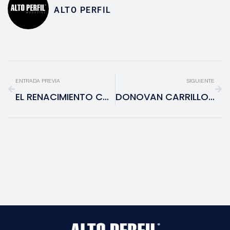
ALTO PERFIL
ENTRADA PREVIA
SIGUIENTE
EL RENACIMIENTO CULTURAL DE JAPÓN: LA NUEVA ERA DEL VIAJE CONSCIENTE PARA EL MEXICANO
DONOVAN CARRILLO EN MILÁN 2026: LA RESILIENCIA DE UN LÍDER QUE HACE HISTORIA SOBRE EL HIELO