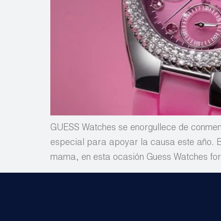
GUESS Watches se enorgullece de conmemor
especial para apoyar la causa este año. B
mama, en esta ocasión Guess Watches for