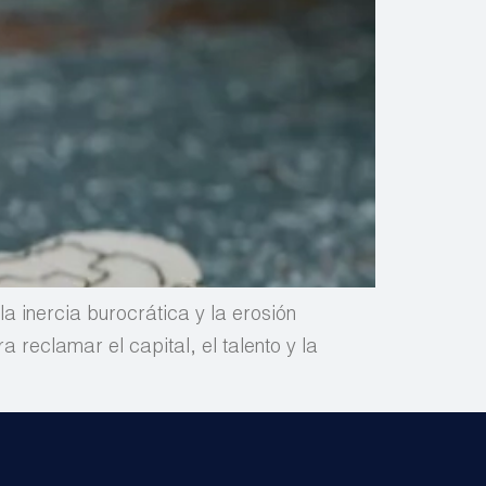
la inercia burocrática y la erosión
reclamar el capital, el talento y la