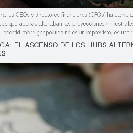
para los CEOs y directores financieros (CFOs) ha cambi
ados que apenas alteraban las proyecciones trimestrale
 incertidumbre geopolítica no es un imprevisto; es una 
CA: EL ASCENSO DE LOS HUBS ALTERN
ES