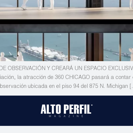
 DE OBSERVACIÓN Y CREARÁ UN ESPACIO EXCLUSI
ión, la atracción de 360 CHICAGO pasará a contar co
ervación ubicada en el piso 94 del 875 N. Michigan 