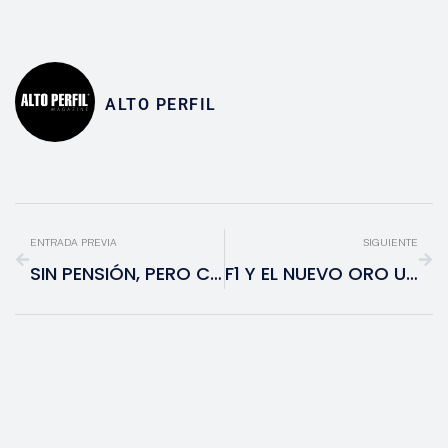
ALTO PERFIL
ENTRADA PREVIA
SIGUIENTE
SIN PENSIÓN, PERO CON PLAN: EL DESAFÍO DE INVERTIR EN EL MÉXICO DE HOY
F1 Y EL NUEVO ORO URBANO: CÓMO LAS VEGAS HA TRANSFORMADO EL MODELO DE GP EN 2026