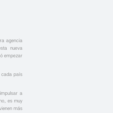
tra agencia
esta nueva
ocó empezar
e cada país
 impulsar a
no, es muy
 vienen más