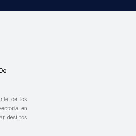
 De
nte de los
yectoria en
ar destinos