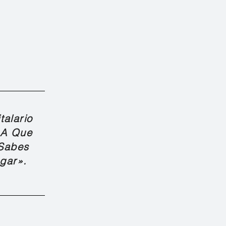
alario
 A Que
Sabes
gar».