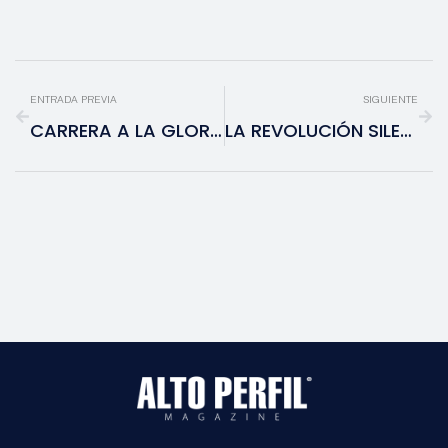
ENTRADA PREVIA
SIGUIENTE
CARRERA A LA GLORIA: EL HISTÓRICO DUELO DE TITANES EN LOS OSCARS 2026
LA REVOLUCIÓN SILENCIOSA: CÓMO LA GERENCIA ALGORÍTMICA ESTÁ TRANSFORMANDO LAS EMPRESAS