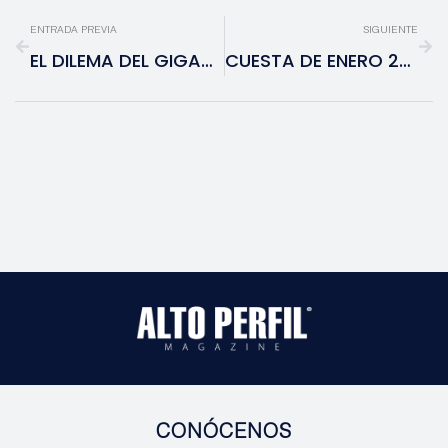
ENTRADA PREVIA
SIGUIENTE
EL DILEMA DEL GIGANTE: POR QUÉ NETFLIX SE DESPLOMA TRAS SU OFENSIVA SOBRE WARNER BROS.
CUESTA DE ENERO 2026: ANÁLISIS ECONÓMICO Y DATOS DUROS SOBRE LA CRISIS DE LIQUIDEZ
CONÓCENOS