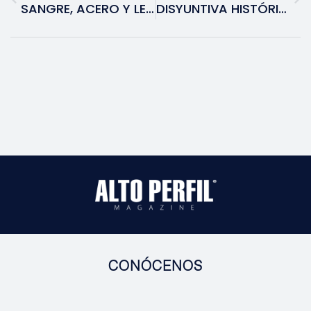
SANGRE, ACERO Y LEYENDA: LA REVOLUCIÓN QUE FORJÓ AL MÉXICO ACTUAL
DISYUNTIVA HISTÓRICA EN MÉXICO: ¿REGULACIÓN INTELIGENTE O PROHIBICIÓN QUE IMPULSA EL MERCADO NEGRO?
CONÓCENOS