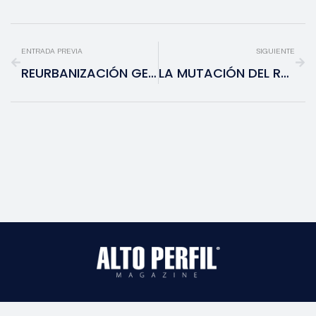
ENTRADA PREVIA
SIGUIENTE
REURBANIZACIÓN GEOPOLÍTICA: EL ASCENSO DE LOS HUBS ALTERNATIVOS Y EL OCASO DE LAS MEGALÓPOLIS TRADICIONALES
LA MUTACIÓN DEL RETAIL: BALANCE DE LA NAVIDAD 2025 Y EL ASCENSO DEL CONSUMO EN TIEMPO REAL