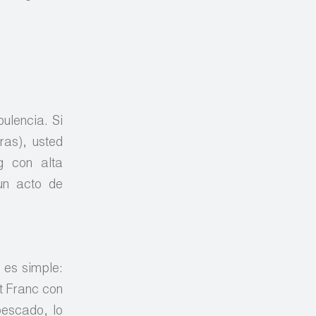
ulencia. Si
ras), usted
g con alta
 un acto de
n es simple:
t Franc con
pescado, lo