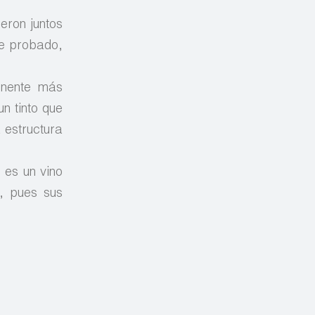
eron juntos
je probado,
onente más
un tinto que
a estructura
 es un vino
, pues sus