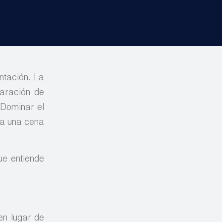
entación. La
laración de
 Dominar el
ma una cena
ue entiende
en lugar de