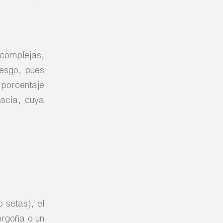
 complejas,
iesgo, pues
 porcentaje
sacia, cuya
o setas), el
orgoña o un