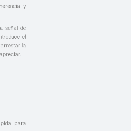
herencia y
na señal de
ntroduce el
rarrestar la
apreciar.
ápida para