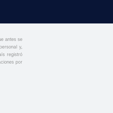
ue antes se
personal y,
ís registró
aciones por