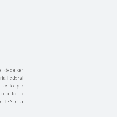
e, debe ser
ria Federal
ca es lo que
o inflen o
l ISAI o la