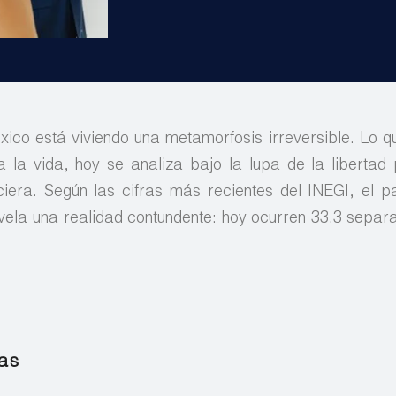
ico está viviendo una metamorfosis irreversible. Lo q
 la vida, hoy se analiza bajo la lupa de la libertad 
ciera. Según las cifras más recientes del INEGI, el pa
evela una realidad contundente: hoy ocurren 33.3 separ
as