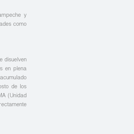
Campeche y
idades como
e disuelven
os en plena
o acumulado
osto de los
UMA (Unidad
irectamente