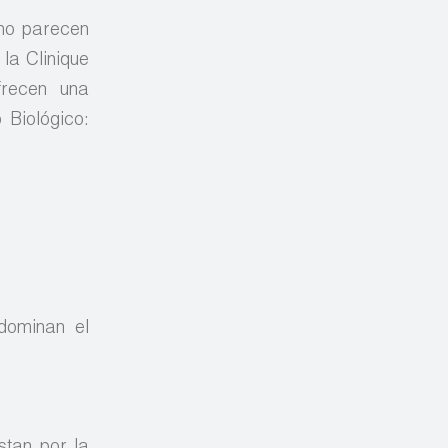
 no parecen
 la Clinique
frecen una
 Biológico:
dominan el
tan por la