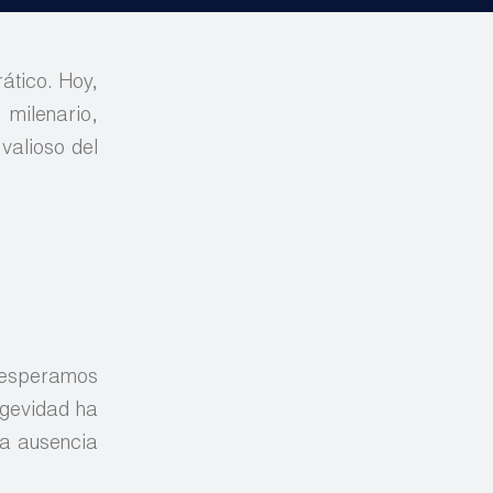
rático. Hoy,
 milenario,
valioso del
: esperamos
ngevidad ha
 la ausencia