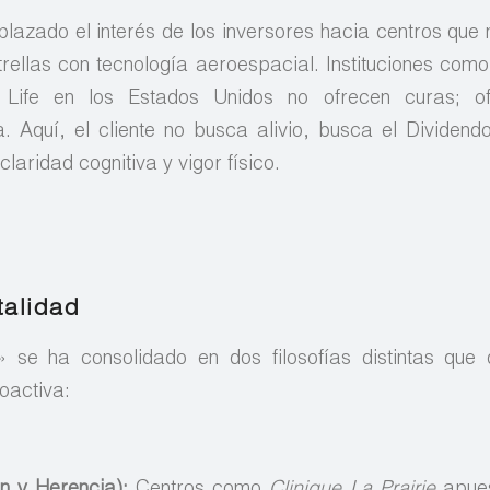
azado el interés de los inversores hacia centros que
strellas con tecnología aeroespacial. Instituciones como
 Life en los Estados Unidos no ofrecen curas; o
 Aquí, el cliente no busca alivio, busca el Dividendo
laridad cognitiva y vigor físico.
talidad
se ha consolidado en dos filosofías distintas que 
oactiva:
ón y Herencia):
Centros como
Clinique La Prairie
apues