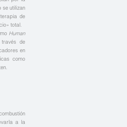
 se utilizan
terapia de
io» total.
como
Human
 través de
rcadores en
ricas como
ten.
e combustión
evarla a la