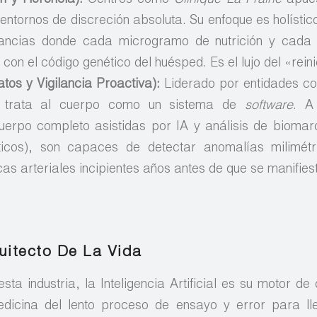
ntornos de discreción absoluta. Su enfoque es holístico
tancias donde cada microgramo de nutrición y cada 
on el código genético del huésped. Es el lujo del «reinic
atos y Vigilancia Proactiva):
Liderado por entidades 
o trata al cuerpo como un sistema de
software
. A
erpo completo asistidas por IA y análisis de bioma
éticos), son capaces de detectar anomalías milimét
as arteriales incipientes años antes de que se manifies
itecto De La Vida
esta industria, la Inteligencia Artificial es su motor d
dicina del lento proceso de ensayo y error para ll