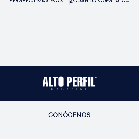
PERSPECTIVAS ECONÓMICAS 2026: ¿QUÉ ESPERAR DEL CRECIMIENTO GLOBAL Y LA INFLACIÓN?
¿CUÁNTO CUESTA COMER COMO UN DIOS? DESCUBRE LOS PLATILLOS MÁS EXCLUSIVOS Y CAROS DE 2025
CONÓCENOS