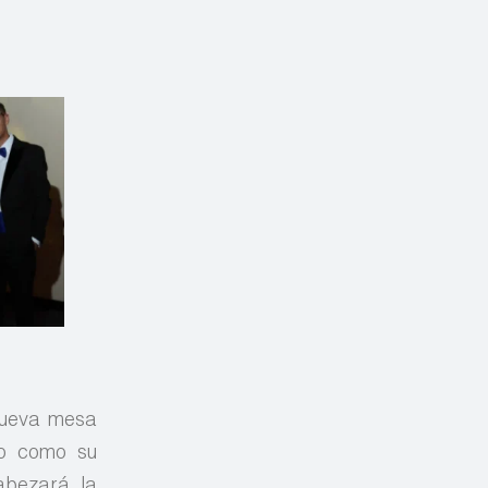
 nueva mesa
so como su
abezará la