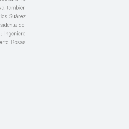
iva también
rlos Suárez
sidenta del
; Ingeniero
berto Rosas