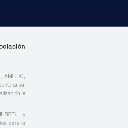
ciación
n, AMERIC,
vento anual
alización e
 HUBBELL y
les para la